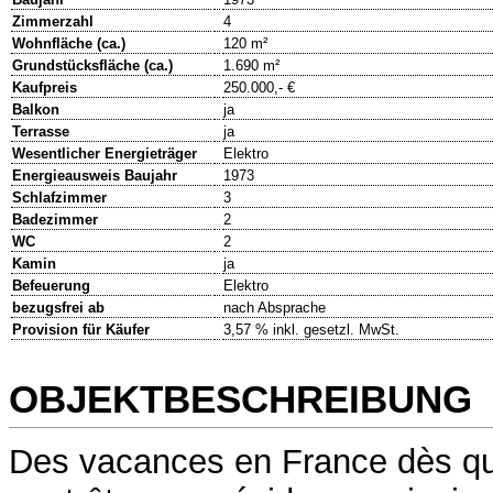
Zimmerzahl
4
Wohnfläche (ca.)
120 m²
Grundstücksfläche (ca.)
1.690 m²
Kaufpreis
250.000,- €
Balkon
ja
Terrasse
ja
Wesentlicher Energieträger
Elektro
Energieausweis Baujahr
1973
Schlafzimmer
3
Badezimmer
2
WC
2
Kamin
ja
Befeuerung
Elektro
bezugsfrei ab
nach Absprache
Provision für Käufer
3,57 % inkl. gesetzl. MwSt.
OBJEKTBESCHREIBUNG
Des vacances en France dès qu