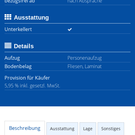
bezugsfrei ab
nach Absprache
Ausstattung
Unterkellert
Details
Aufzug
Personenaufzug
Bodenbelag
Fliesen, Laminat
Provision für Käufer
5,95 % inkl. gesetzl. MwSt.
Beschreibung
Ausstattung
Lage
Sonstiges