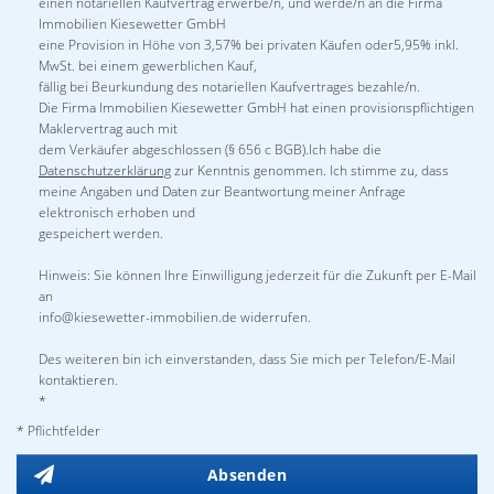
einen notariellen Kaufvertrag erwerbe/n, und werde/n an die Firma
Immobilien Kiesewetter GmbH
eine Provision in Höhe von 3,57% bei privaten Käufen oder5,95% inkl.
MwSt. bei einem gewerblichen Kauf,
fällig bei Beurkundung des notariellen Kaufvertrages bezahle/n.
Die Firma Immobilien Kiesewetter GmbH hat einen provisionspflichtigen
Maklervertrag auch mit
dem Verkäufer abgeschlossen (§ 656 c BGB).Ich habe die
Datenschutzerklärung
zur Kenntnis genommen. Ich stimme zu, dass
meine Angaben und Daten zur Beantwortung meiner Anfrage
elektronisch erhoben und
gespeichert werden.
Hinweis: Sie können Ihre Einwilligung jederzeit für die Zukunft per E-Mail
an
info@kiesewetter-immobilien.de widerrufen.
Des weiteren bin ich einverstanden, dass Sie mich per Telefon/E-Mail
kontaktieren.
*
* Pflichtfelder
Absenden