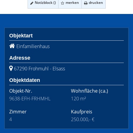
Notizblock (
)
merken
drucken
Objektart
Einfamilienhaus
Adresse
67290 Frohmuhl - Elsass
Objektdaten
Objekt-Nr.
Wohnfläche
(ca.)
9638-EFH-FRHMHL
120 m²
Zimmer
Kaufpreis
4
250.000,- €