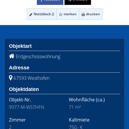
Notizblock (
)
merken
drucken
Objektart
Erdgeschosswohnung
Adresse
67593 Westhofen
Objektdaten
Objekt-Nr.
Wohnfläche
(ca.)
9977-M-WSTHFN
71 m²
Zimmer
Kaltmiete
2
750,- €