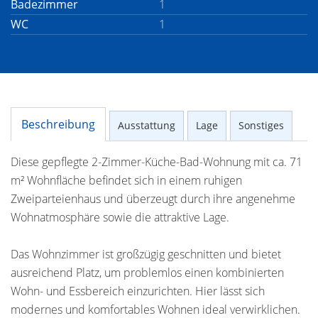
Badezimmer
1
WC
1
Beschreibung
Ausstattung
Lage
Sonstiges
Diese gepflegte 2-Zimmer-Küche-Bad-Wohnung mit ca. 71
m² Wohnfläche befindet sich in einem ruhigen
Zweiparteienhaus und überzeugt durch ihre angenehme
Wohnatmosphäre sowie die attraktive Lage.
Das Wohnzimmer ist großzügig geschnitten und bietet
ausreichend Platz, um problemlos einen kombinierten
Wohn- und Essbereich einzurichten. Hier lässt sich
modernes und komfortables Wohnen ideal verwirklichen.