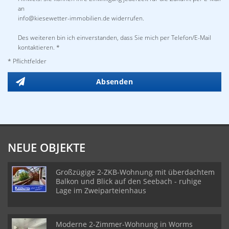
an
info@kiesewetter-immobilien.de widerrufen.
Des weiteren bin ich einverstanden, dass Sie mich per Telefon/E-Mail
kontaktieren. *
* Pflichtfelder
Absenden
NEUE OBJEKTE
Großzügige 2-ZKB-Wohnung mit überdachtem
Balkon und Blick auf den Seebach - ruhige
Lage im Zweiparteienhaus
Moderne 2-Zimmer-Wohnung in Worms