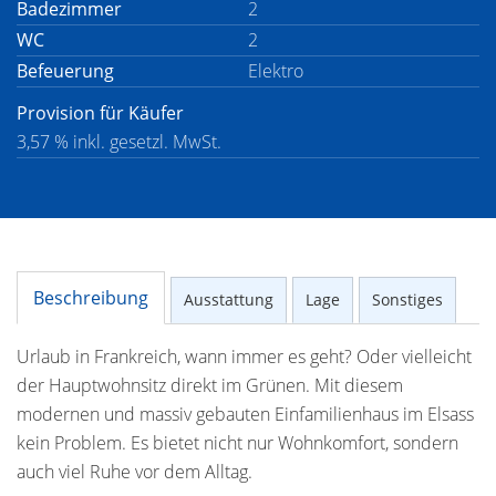
Badezimmer
2
WC
2
Befeuerung
Elektro
Provision für Käufer
3,57 % inkl. gesetzl. MwSt.
Beschreibung
Ausstattung
Lage
Sonstiges
Urlaub in Frankreich, wann immer es geht? Oder vielleicht
der Hauptwohnsitz direkt im Grünen. Mit diesem
modernen und massiv gebauten Einfamilienhaus im Elsass
kein Problem. Es bietet nicht nur Wohnkomfort, sondern
auch viel Ruhe vor dem Alltag.