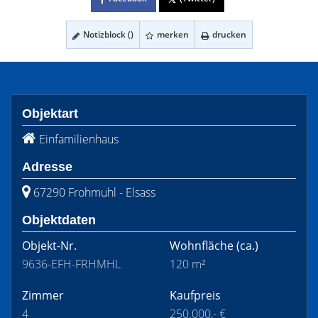
Notizblock (
)
merken
drucken
Objektart
Einfamilienhaus
Adresse
67290 Frohmuhl - Elsass
Objektdaten
Objekt-Nr.
Wohnfläche
(ca.)
9636-EFH-FRHMHL
120 m²
Zimmer
Kaufpreis
4
250.000,- €