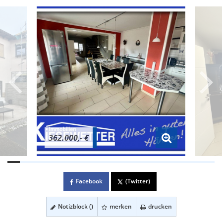
362.000,- €
Facebook
(Twitter)
Notizblock (
)
merken
drucken