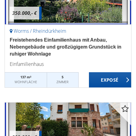
350.000,- €
Worms / Rheindürkheim
Freistehendes Einfamilienhaus mit Anbau,
Nebengebäude und großzügigem Grundstück in
ruhiger Wohnlage
Einfamilienhaus
137 m²
5
WOHNFLÄCHE
ZIMMER