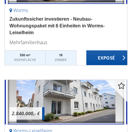
Worms
Zukunftssicher investieren - Neubau-
Wohnungspaket mit 6 Einheiten in Worms-
Leiselheim
Mehrfamilienhaus
550 m²
18
WOHNFLÄCHE
ZIMMER
2.840.000,- €
Worms-Leiselheim