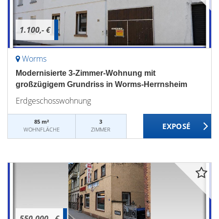
1.100,- €
Worms
Modernisierte 3-Zimmer-Wohnung mit
großzügigem Grundriss in Worms-Herrnsheim
Erdgeschosswohnung
85 m²
3
WOHNFLÄCHE
ZIMMER
550.000,- €