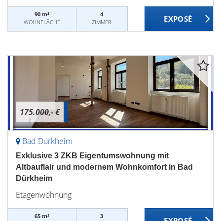
90 m²
4
WOHNFLÄCHE
ZIMMER
175.000,- €
Bad Dürkheim
Exklusive 3 ZKB Eigentumswohnung mit
Altbauflair und modernem Wohnkomfort in Bad
Dürkheim
Etagenwohnung
65 m²
3