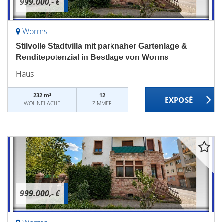
999.000,- €
Worms
Stilvolle Stadtvilla mit parknaher Gartenlage &
Renditepotenzial in Bestlage von Worms
Haus
232 m²
12
WOHNFLÄCHE
ZIMMER
999.000,- €