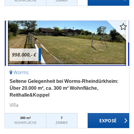
WOHNFLÄCHE
ZIMMER
998.000,- €
Worms
Seltene Gelegenheit bei Worms-Rheindürkheim:
Über 20.000 m², ca. 300 m² Wohnfläche,
Reithalle&Koppel
Villa
300 m²
7
WOHNFLÄCHE
ZIMMER