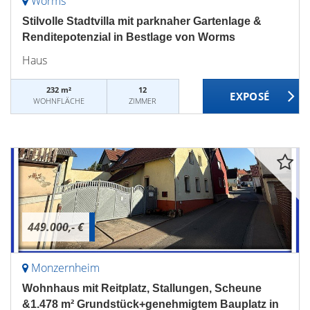
Worms
Stilvolle Stadtvilla mit parknaher Gartenlage &
Renditepotenzial in Bestlage von Worms
Haus
232 m²
12
WOHNFLÄCHE
ZIMMER
449.000,- €
Monzernheim
Wohnhaus mit Reitplatz, Stallungen, Scheune
&1.478 m² Grundstück+genehmigtem Bauplatz in