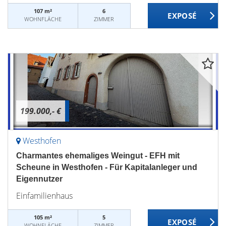
107 m²
6
WOHNFLÄCHE
ZIMMER
199.000,- €
Westhofen
Charmantes ehemaliges Weingut - EFH mit
Scheune in Westhofen - Für Kapitalanleger und
Eigennutzer
Einfamilienhaus
105 m²
5
WOHNFLÄCHE
ZIMMER