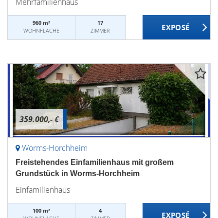
Mehrfamilienhaus
960 m²
17
WOHNFLÄCHE
ZIMMER
359.000,- €
Worms-Horchheim
Freistehendes Einfamilienhaus mit großem
Grundstück in Worms-Horchheim
Einfamilienhaus
100 m²
4