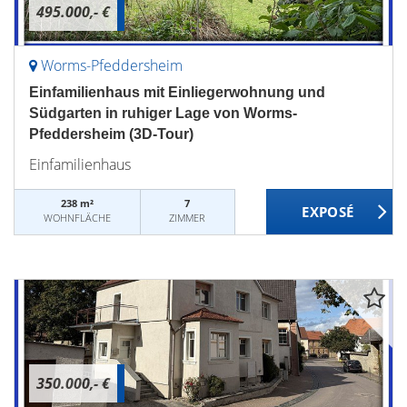
495.000,- €
Worms-Pfeddersheim
Einfamilienhaus mit Einliegerwohnung und
Südgarten in ruhiger Lage von Worms-
Pfeddersheim (3D-Tour)
Einfamilienhaus
238 m²
7
WOHNFLÄCHE
ZIMMER
350.000,- €