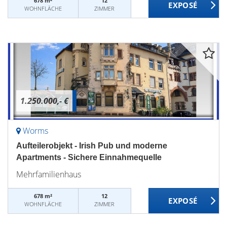
678 m²
12
WOHNFLÄCHE
ZIMMER
1.250.000,- €
Worms
Aufteilerobjekt - Irish Pub und moderne
Apartments - Sichere Einnahmequelle
Mehrfamilienhaus
678 m²
12
WOHNFLÄCHE
ZIMMER