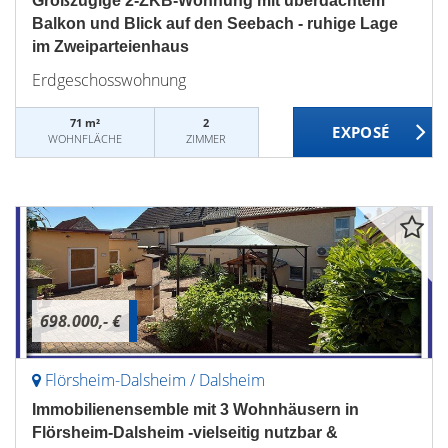
Großzügige 2-ZKB-Wohnung mit überdachtem
Balkon und Blick auf den Seebach - ruhige Lage
im Zweiparteienhaus
Erdgeschosswohnung
71 m²
2
WOHNFLÄCHE
ZIMMER
698.000,- €
Flörsheim-Dalsheim / Dalsheim
Immobilienensemble mit 3 Wohnhäusern in
Flörsheim-Dalsheim -vielseitig nutzbar &