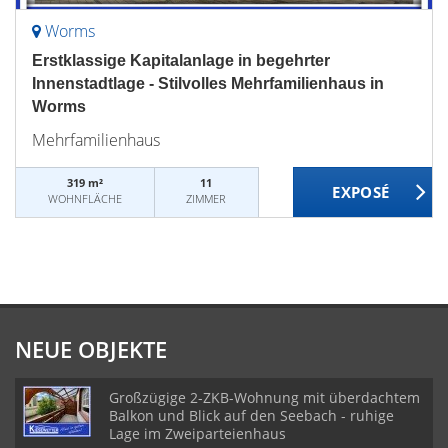
Worms
Erstklassige Kapitalanlage in begehrter
Innenstadtlage - Stilvolles Mehrfamilienhaus in
Worms
Mehrfamilienhaus
319 m²
11
WOHNFLÄCHE
ZIMMER
NEUE OBJEKTE
Großzügige 2-ZKB-Wohnung mit überdachtem
Balkon und Blick auf den Seebach - ruhige
Lage im Zweiparteienhaus