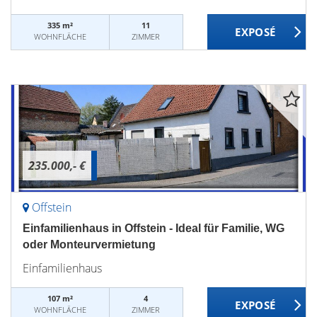
335 m²
11
WOHNFLÄCHE
ZIMMER
235.000,- €
Offstein
Einfamilienhaus in Offstein - Ideal für Familie, WG
oder Monteurvermietung
Einfamilienhaus
107 m²
4
WOHNFLÄCHE
ZIMMER