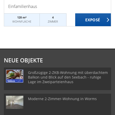
Einfamilienhaus
120 m²
4
WOHNFLÄCHE
ZIMMER
NEUE OBJEKTE
Großzügige 2-ZKB-Wohnung mit überdachtem
Balkon und Blick auf den Seebach - ruhige
Lage im Zweiparteienhaus
Moderne 2-Zimmer-Wohnung in Worms