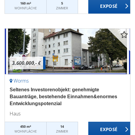
160 m²
5
WOHNFLÄCHE
ZIMMER
3.600.000,- €
Worms
Seltenes Investorenobjekt: genehmigte
Bauanträge, bestehende Einnahmen&enormes
Entwicklungspotenzial
Haus
450 m²
14
WOHNFLÄCHE
ZIMMER