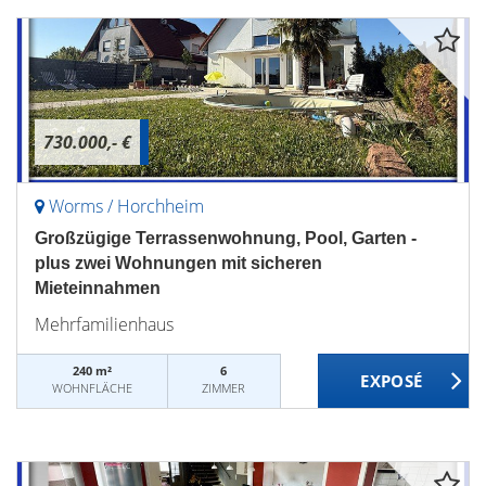
730.000,- €
Worms / Horchheim
Großzügige Terrassenwohnung, Pool, Garten -
plus zwei Wohnungen mit sicheren
Mieteinnahmen
Mehrfamilienhaus
240 m²
6
WOHNFLÄCHE
ZIMMER