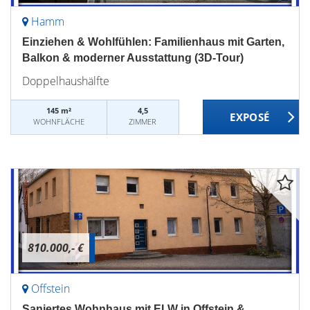
Hamm
Einziehen & Wohlfühlen: Familienhaus mit Garten,
Balkon & moderner Ausstattung (3D-Tour)
Doppelhaushälfte
145 m²
4,5
WOHNFLÄCHE
ZIMMER
810.000,- €
Offstein
Saniertes Wohnhaus mit ELW in Offstein &