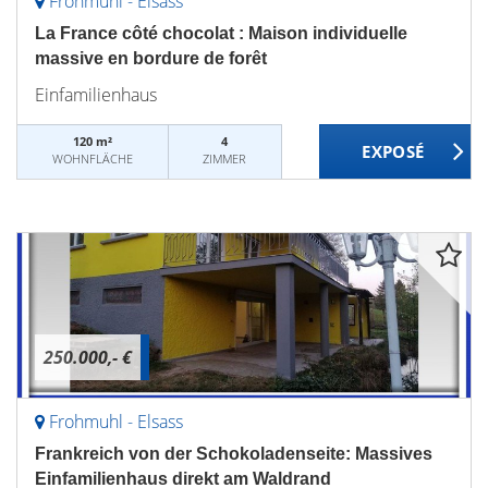
Frohmuhl - Elsass
La France côté chocolat : Maison individuelle
massive en bordure de forêt
Einfamilienhaus
120 m²
4
WOHNFLÄCHE
ZIMMER
250.000,- €
Frohmuhl - Elsass
Frankreich von der Schokoladenseite: Massives
Einfamilienhaus direkt am Waldrand