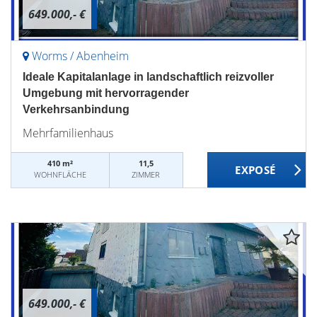
649.000,- €
Worms / Abenheim
Ideale Kapitalanlage in landschaftlich reizvoller
Umgebung mit hervorragender
Verkehrsanbindung
Mehrfamilienhaus
410 m²
11,5
WOHNFLÄCHE
ZIMMER
649.000,- €