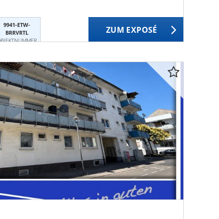
9941-ETW-
ZUM EXPOSÉ
BRRVRTL
BJEKTNUMMER