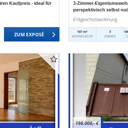
en Kaufpreis - ideal für
3-Zimmer-Eigentumswohnu
perspektivisch selbst nu
Erdgeschosswohnung
107 m²
3
10
ZUM EXPOSÉ
WOHNFLÄCHE
ZIMMER
O
198.000,- €