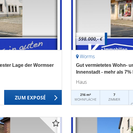
598.000,- €
Worms
bester Lage der Wormser
Gut vermietetes Wohn- u
Innenstadt - mehr als 7%
Haus
216 m²
7
ZUM EXPOSÉ
WOHNFLÄCHE
ZIMMER
O