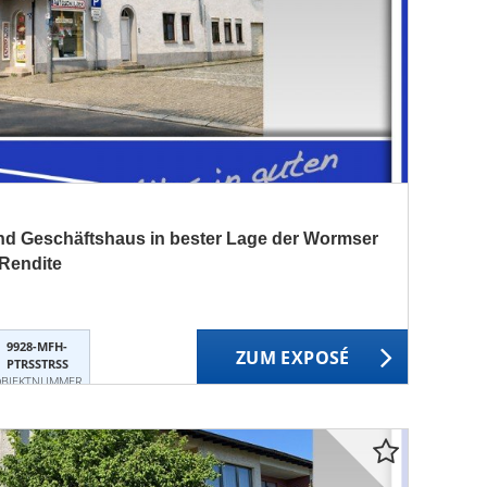
nd Geschäftshaus in bester Lage der Wormser
 Rendite
9928-MFH-
ZUM EXPOSÉ
PTRSSTRSS
BJEKTNUMMER