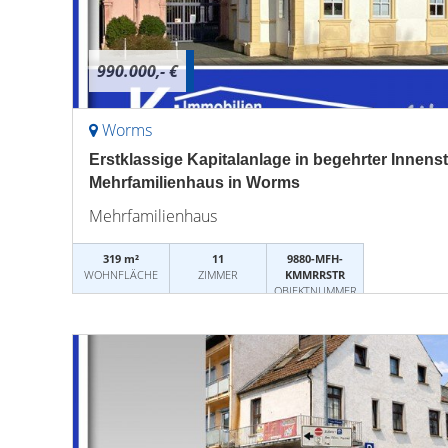
990.000,- €
Worms
Erstklassige Kapitalanlage in begehrter Innensta
Mehrfamilienhaus in Worms
Mehrfamilienhaus
319 m²
11
9880-MFH-
WOHNFLÄCHE
ZIMMER
KMMRRSTR
OBJEKTNUMMER