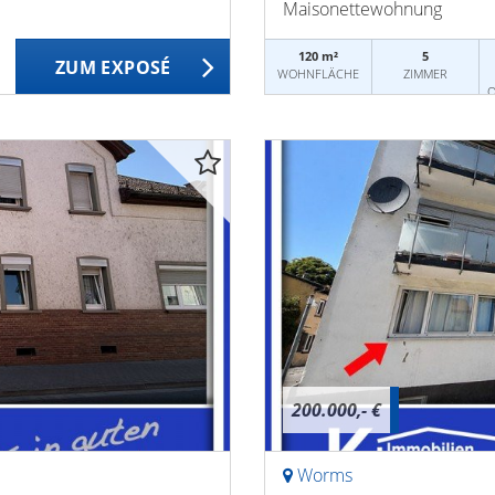
Maisonettewohnung
120 m²
5
ZUM EXPOSÉ
WOHNFLÄCHE
ZIMMER
O
200.000,- €
Worms