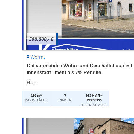
598.000,- €
Worms
Gut vermietetes Wohn- und Geschäftshaus in 
Innenstadt - mehr als 7% Rendite
Haus
216 m²
7
9938-MFH-
WOHNFLÄCHE
ZIMMER
PTRSSTSS
OBJEKTNUMMER