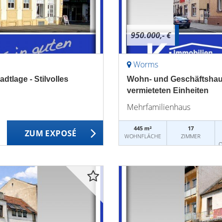
950.000,- €
Worms
dtlage - Stilvolles
Wohn- und Geschäftshaus
vermieteten Einheiten
Mehrfamilienhaus
445 m²
17
ZUM EXPOSÉ
WOHNFLÄCHE
ZIMMER
O