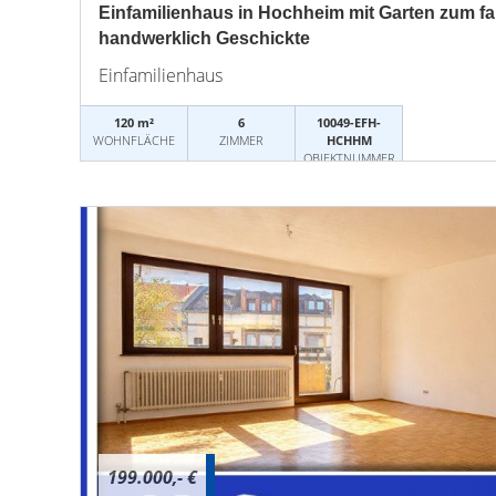
Einfamilienhaus in Hochheim mit Garten zum fair
handwerklich Geschickte
Einfamilienhaus
120 m²
6
10049-EFH-
WOHNFLÄCHE
ZIMMER
HCHHM
OBJEKTNUMMER
199.000,- €