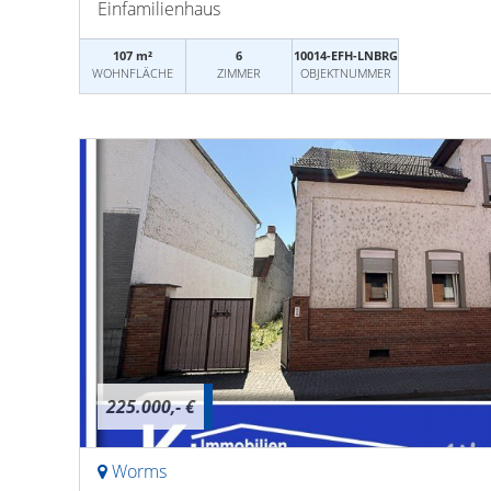
Einfamilienhaus
107 m²
6
10014-EFH-LNBRG
WOHNFLÄCHE
ZIMMER
OBJEKTNUMMER
225.000,- €
Worms