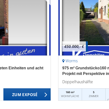
450.000,- €
Worms
eten Einheiten und acht
975 m² Grundstücko160 
Projekt mit Perspektive 
Doppelhaushälfte
160 m²
5
ZUM EXPOSÉ
WOHNFLÄCHE
ZIMMER
O