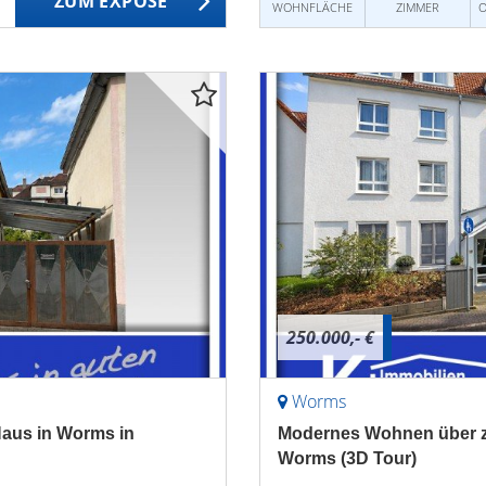
ZUM EXPOSÉ
WOHNFLÄCHE
ZIMMER
O
250.000,- €
Worms
 Haus in Worms in
Modernes Wohnen über zw
Worms (3D Tour)