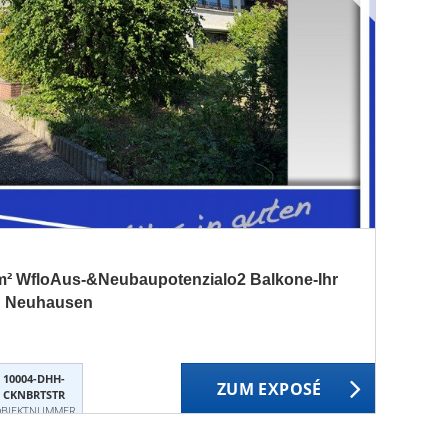
m² WfloAus-&Neubaupotenzialo2 Balkone-Ihr
in Neuhausen
10004-DHH-
ZUM EXPOSÉ
CKNBRTSTR
BJEKTNUMMER