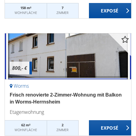
158 m²
7
WOHNFLÄCHE
ZIMMER
800,- €
Worms
Frisch renovierte 2-Zimmer-Wohnung mit Balkon
in Worms-Herrnsheim
Etagenwohnung
62 m²
2
WOHNFLÄCHE
ZIMMER