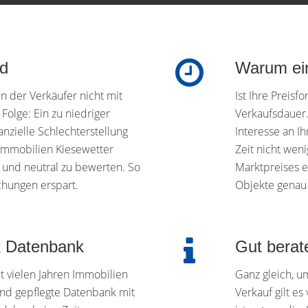
ld
Warum ein
n der Verkäufer nicht mit
Ist Ihre Preisf
olge: Ein zu niedriger
Verkaufsdauer.
nzielle Schlechterstellung
Interesse an I
t Immobilien Kiesewetter
Zeit nicht weni
l und neutral zu bewerten. So
Marktpreises 
hungen erspart.
Objekte genau 
k Datenbank
Gut berate
t vielen Jahren Immobilien
Ganz gleich, u
 und gepflegte Datenbank mit
Verkauf gilt es