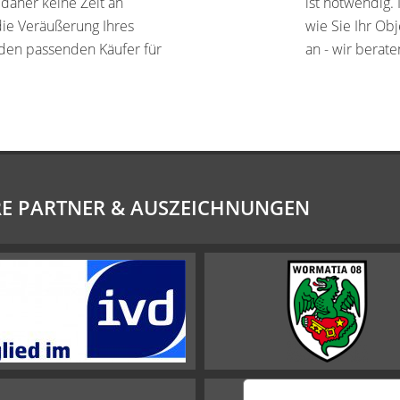
 daher keine Zeit an
ist notwendig. 
die Veräußerung Ihres
wie Sie Ihr Ob
 den passenden Käufer für
an - wir berate
E PARTNER & AUSZEICHNUNGEN