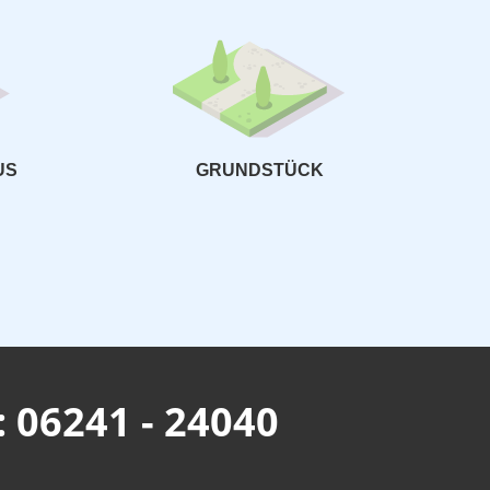
Wie groß
US
GRUNDSTÜCK
.: 06241 - 24040