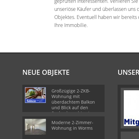
geprüften Interessenten. Verlieren Sie
unseriöse Käufer und überlassen uns 
Objektes. Eventuell haben wir bereits
Ihre Immobilie.
NEUE OBJEKTE
UNSER
Großzügige 2-ZKB-
Wohnung mit
überdachtem Balkon
und Blick auf den
Seebach - ruhige Lage
im Zweiparteienhaus
Moderne 2-Zimmer-
Wohnung in Worms