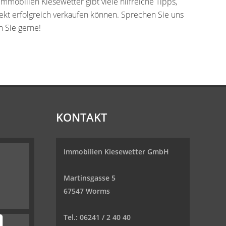
Immobilien Kiesewetter gibt viele hilfreiche Tipps,
jekt erfolgreich verkaufen können. Sprechen Sie uns
n Sie gerne!
KONTAKT
Immobilien Kiesewetter GmbH
Martinsgasse 5
67547 Worms
Tel.:
06241 / 2 40 40