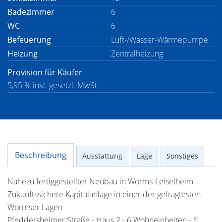
Badezimmer
6
WC
6
Befeuerung
Luft-/Wasser-Wärmepumpe
Heizung
Zentralheizung
Provision für Käufer
5,95 % inkl. gesetzl. MwSt.
Beschreibung
Ausstattung
Lage
Sonstiges
Nahezu fertiggestellter Neubau in Worms-Leiselheim
Zukunftssichere Kapitalanlage in einer der gefragtesten
Wormser Lagen
Pfeddersheimer Straße - Haus 2 - 6 Wohneinheiten - 6