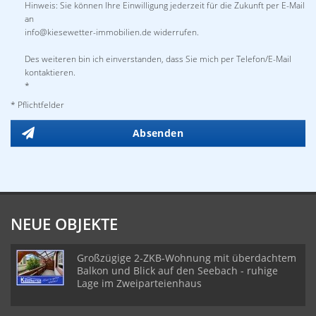
Hinweis: Sie können Ihre Einwilligung jederzeit für die Zukunft per E-Mail
an
info@kiesewetter-immobilien.de widerrufen.
Des weiteren bin ich einverstanden, dass Sie mich per Telefon/E-Mail
kontaktieren.
*
* Pflichtfelder
Absenden
NEUE OBJEKTE
Großzügige 2-ZKB-Wohnung mit überdachtem
Balkon und Blick auf den Seebach - ruhige
Lage im Zweiparteienhaus