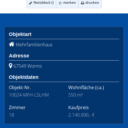
Notizblock (
)
merken
drucken
Objektart
Mehrfamilienhaus
Adresse
67549 Worms
Objektdaten
Objekt-Nr.
Wohnfläche
(ca.)
10024-MFH-LSLHM
550 m²
Zimmer
Kaufpreis
18
2.140.000,- €