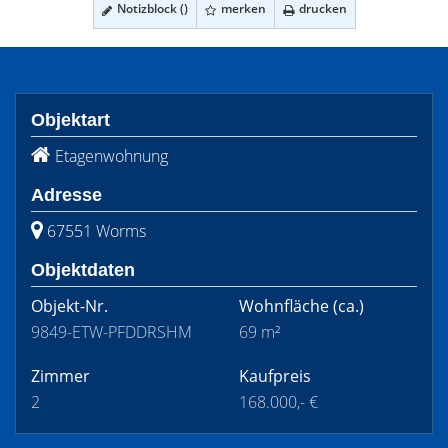
Notizblock (
)
merken
drucken
Objektart
Etagenwohnung
Adresse
67551 Worms
Objektdaten
Objekt-Nr.
Wohnfläche
(ca.)
9849-ETW-PFDDRSHM
69 m²
Zimmer
Kaufpreis
2
168.000,- €