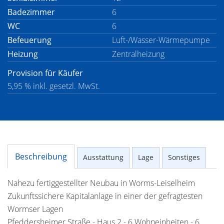
Badezimmer
6
WC
6
Befeuerung
Luft-/Wasser-Wärmepumpe
Heizung
Zentralheizung
Provision für Käufer
5,95 % inkl. gesetzl. MwSt.
Beschreibung
Ausstattung
Lage
Sonstiges
Nahezu fertiggestellter Neubau in Worms-Leiselheim
Zukunftssichere Kapitalanlage in einer der gefragtesten
Wormser Lagen
Pfeddersheimer Straße - Haus 2 - 6 Wohneinheiten - 6