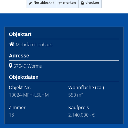
Notizblock (
)
merken
drucken
Objektart
Mehrfamilienhaus
Adresse
67549 Worms
Objektdaten
Objekt-Nr.
Wohnfläche
(ca.)
10024-MFH-LSLHM
550 m²
Zimmer
Kaufpreis
18
2.140.000,- €