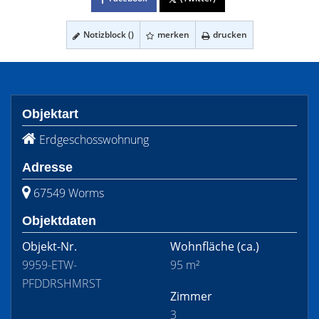
Notizblock (
)
merken
drucken
Objektart
Erdgeschosswohnung
Adresse
67549 Worms
Objektdaten
Objekt-Nr.
Wohnfläche
(ca.)
9959-ETW-
95 m²
PFDDRSHMRST
Zimmer
3