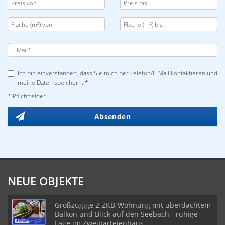
Ich bin einverstanden, dass Sie mich per Telefon/E-Mail kontaktieren und
meine Daten speichern. *
* Pflichtfelder
Absenden
NEUE OBJEKTE
Großzügige 2-ZKB-Wohnung mit überdachtem
Balkon und Blick auf den Seebach - ruhige
Lage im Zweiparteienhaus