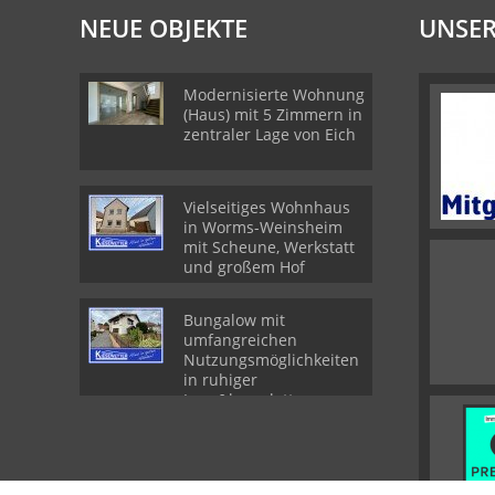
NEUE OBJEKTE
UNSER
Modernisierte Wohnung
(Haus) mit 5 Zimmern in
zentraler Lage von Eich
Vielseitiges Wohnhaus
in Worms-Weinsheim
mit Scheune, Werkstatt
und großem Hof
Bungalow mit
umfangreichen
Nutzungsmöglichkeiten
in ruhiger
Lage&komplett
ausgestatteter
Schreinerei