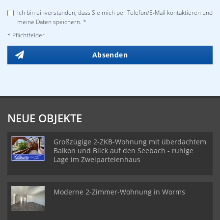
Ich bin einverstanden, dass Sie mich per Telefon/E-Mail kontaktieren und
meine Daten speichern. *
* Pflichtfelder
Absenden
NEUE OBJEKTE
Großzügige 2-ZKB-Wohnung mit überdachtem
Balkon und Blick auf den Seebach - ruhige
Lage im Zweiparteienhaus
Moderne 2-Zimmer-Wohnung in Worms