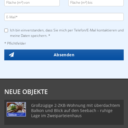
Ich bin einverstanden, dass Sie mich per Telefon/E-Mail kontaktieren und
meine Daten speichern. *
* Pflichtfelder
Absenden
NEUE OBJEKTE
Großzügige 2-ZKB-Wohnung mit überdachtem
Balkon und Blick auf den Seebach - ruhige
Lage im Zweiparteienhaus