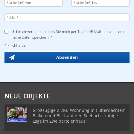
Ich bin einverstanden, dass Sie mich per Telefon/E-Mail kontaktieren und
meine Daten speichern. *
* Pflichtfelder
Absenden
NEUE OBJEKTE
Großzügige 2-ZKB-Wohnung mit überdachtem
Balkon und Blick auf den Seebach - ruhige
Lage im Zweiparteienhaus