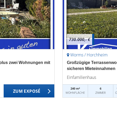
730.000,- €
Worms / Horchheim
 plus zwei Wohnungen mit
Großzügige Terrassenwoh
sicheren Mieteinnahmen
Einfamilienhaus
240 m²
6
ZUM EXPOSÉ
WOHNFLÄCHE
ZIMMER
O