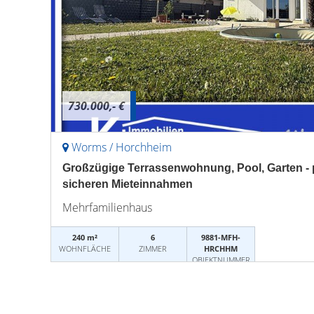
730.000,- €
Worms / Horchheim
Großzügige Terrassenwohnung, Pool, Garten -
sicheren Mieteinnahmen
Mehrfamilienhaus
240 m²
6
9881-MFH-
WOHNFLÄCHE
ZIMMER
HRCHHM
OBJEKTNUMMER