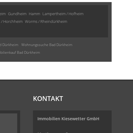
eim
Gundheim
Hamm
Lampertheim / Hofheim
 / Horchheim
Worms / Rheindürkheim
d Dürkheim
Wohnungssuche Bad Dürkheim
ilienkauf Bad Dürkheim
KONTAKT
Immobilien Kiesewetter GmbH