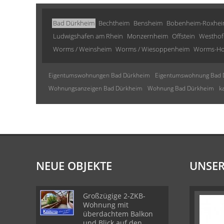
Bad Dürkheim
Bechtheim
Bensheim
Bobenheim-Roxhe
Ludwigshafen am Rhein
Monzernheim
Offstein
Westhof
Worms / Weinsheim
Worms / Wiesoppenheim
Worms-Ho
Eigentumswohnungen Bad Dürkheim
Eigentumswohnung Bad 
Wohnungsanzeigen Bad Dürkheim
Wohnung Bad Dürkheim
k
NEUE OBJEKTE
UNSER
Großzügige 2-ZKB-
Wohnung mit
überdachtem Balkon
und Blick auf den