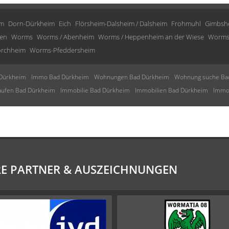
im
Dorn-Dürkheim
Eich
Flörsheim-Dalsheim / Dalsheim
Frohmuhl
Gimbsh
en
Worms
Worms / Abenheim
Worms / Heppenheim an der Wiese
Worms
rchheim
Worms-Pfeddersheim
Dürkheim
Immo Bad Dürkheim
Wohnungen Bad Dürkheim
Wohnung suche Ba
aufen Bad Dürkheim
Immobilie Bad Dürkheim
Immobilien Bad Dürkheim
Immob
E PARTNER & AUSZEICHNUNGEN