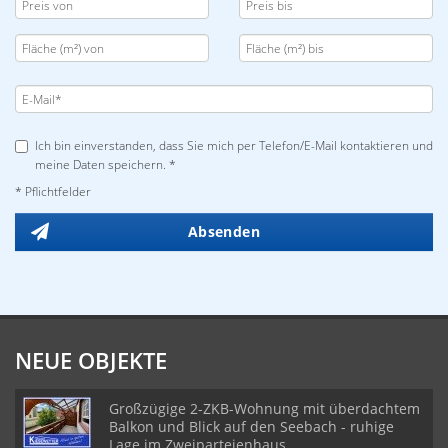
Ich bin einverstanden, dass Sie mich per Telefon/E-Mail kontaktieren und
meine Daten speichern. *
* Pflichtfelder
Absenden
NEUE OBJEKTE
Großzügige 2-ZKB-Wohnung mit überdachtem
Balkon und Blick auf den Seebach - ruhige
Lage im Zweiparteienhaus