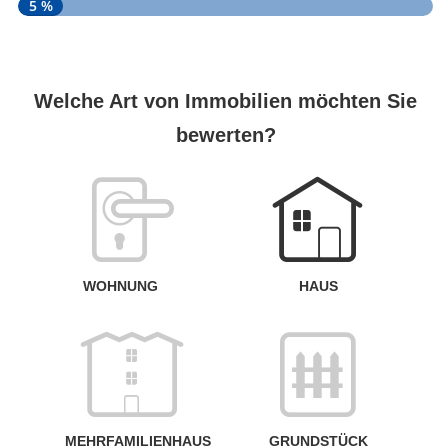
5 %
S
A
Welche Art von Immobilien möchten Sie
bewerten?
W
<
WOHNUNG
HAUS
g
MEHRFAMILIENHAUS
GRUNDSTÜCK