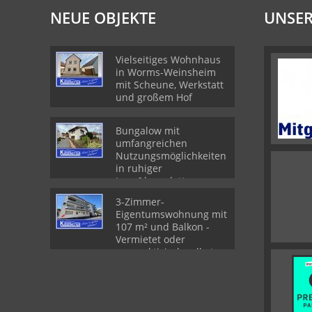
NEUE OBJEKTE
UNSER
Vielseitiges Wohnhaus
in Worms-Weinsheim
mit Scheune, Werkstatt
und großem Hof
Bungalow mit
umfangreichen
Nutzungsmöglichkeiten
in ruhiger
Lage&komplett
ausgestatteter
3-Zimmer-
Schreinerei
Eigentumswohnung mit
107 m² und Balkon -
Vermietet oder
perspektivisch selbst
nutzen