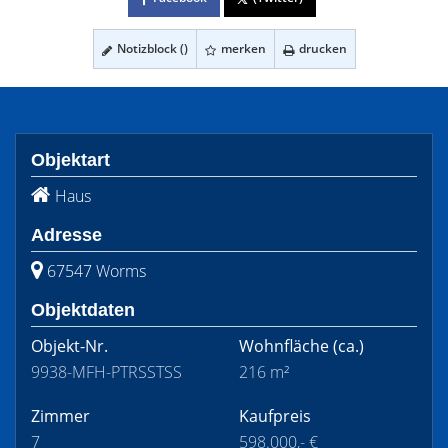
Notizblock (
)
merken
drucken
Objektart
Haus
Adresse
67547 Worms
Objektdaten
Objekt-Nr.
Wohnfläche
(ca.)
9938-MFH-PTRSSTSS
216 m²
Zimmer
Kaufpreis
7
598.000,- €