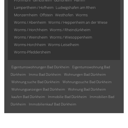
Frohmuhl
Gimbsheim
Gundheim
Hamm
Lampertheim / Hofheim
Ludwigshafen am Rhein
Monzernheim
Offstein
Westhofen
Worms
Worms / Abenheim
Worms / Heppenheim an der Wiese
Worms / Horchheim
Worms / Rheindürkheim
Worms / Weinsheim
Worms / Wiesoppenheim
Worms-Horchheim
Worms-Leiselheim
Worms-Pfeddersheim
Eigentumswohnungen Bad Dürkheim
Eigentumswohnung Bad
Dürkheim
Immo Bad Dürkheim
Wohnungen Bad Dürkheim
Wohnung suche Bad Dürkheim
Wohnungssuche Bad Dürkheim
Wohnungsanzeigen Bad Dürkheim
Wohnung Bad Dürkheim
kaufen Bad Dürkheim
Immobilie Bad Dürkheim
Immobilien Bad
Dürkheim
Immobilienkauf Bad Dürkheim