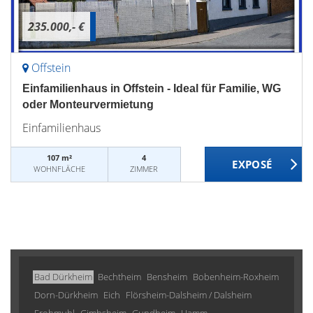
235.000,- €
Offstein
Einfamilienhaus in Offstein - Ideal für Familie, WG
oder Monteurvermietung
Einfamilienhaus
107 m²
4
WOHNFLÄCHE
ZIMMER
Bad Dürkheim
Bechtheim
Bensheim
Bobenheim-Roxheim
Dorn-Dürkheim
Eich
Flörsheim-Dalsheim / Dalsheim