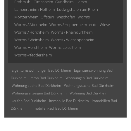
Frohmuhl
Gimbsheim
Gundheim
Hamm
Lampertheim / Hofheim
Ludwigshafen am Rhein
Monzernheim
Offstein
Westhofen
Worms
Worms / Abenheim
Worms / Heppenheim an der Wiese
Worms / Horchheim
Worms / Rheindürkheim
Worms / Weinsheim
Worms / Wiesoppenheim
Worms-Horchheim
Worms-Leiselheim
Worms-Pfeddersheim
Eigentumswohnungen Bad Dürkheim
Eigentumswohnung Bad
Dürkheim
Immo Bad Dürkheim
Wohnungen Bad Dürkheim
Wohnung suche Bad Dürkheim
Wohnungssuche Bad Dürkheim
Wohnungsanzeigen Bad Dürkheim
Wohnung Bad Dürkheim
kaufen Bad Dürkheim
Immobilie Bad Dürkheim
Immobilien Bad
Dürkheim
Immobilienkauf Bad Dürkheim