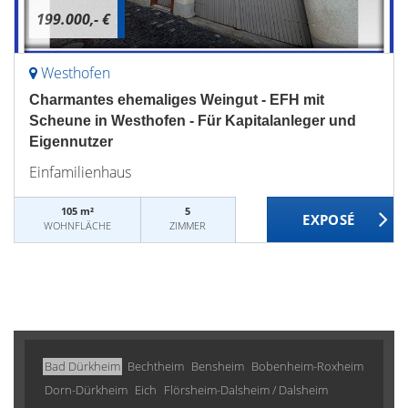
199.000,- €
Westhofen
Charmantes ehemaliges Weingut - EFH mit
Scheune in Westhofen - Für Kapitalanleger und
Eigennutzer
Einfamilienhaus
105 m²
5
WOHNFLÄCHE
ZIMMER
Bad Dürkheim
Bechtheim
Bensheim
Bobenheim-Roxheim
Dorn-Dürkheim
Eich
Flörsheim-Dalsheim / Dalsheim