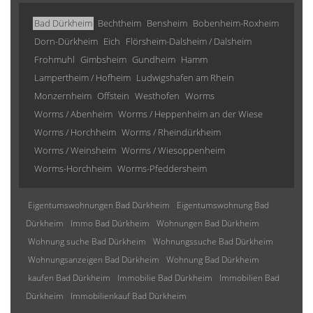
Bad Dürkheim
Bechtheim
Bensheim
Bobenheim-Roxheim
Dorn-Dürkheim
Eich
Flörsheim-Dalsheim / Dalsheim
Frohmuhl
Gimbsheim
Gundheim
Hamm
Lampertheim / Hofheim
Ludwigshafen am Rhein
Monzernheim
Offstein
Westhofen
Worms
Worms / Abenheim
Worms / Heppenheim an der Wiese
Worms / Horchheim
Worms / Rheindürkheim
Worms / Weinsheim
Worms / Wiesoppenheim
Worms-Horchheim
Worms-Pfeddersheim
Eigentumswohnungen Bad Dürkheim
Eigentumswohnung Bad
Dürkheim
Immo Bad Dürkheim
Wohnungen Bad Dürkheim
Wohnung suche Bad Dürkheim
Wohnungssuche Bad Dürkheim
Wohnungsanzeigen Bad Dürkheim
Wohnung Bad Dürkheim
kaufen Bad Dürkheim
Immobilie Bad Dürkheim
Immobilien Bad
Dürkheim
Immobilienkauf Bad Dürkheim