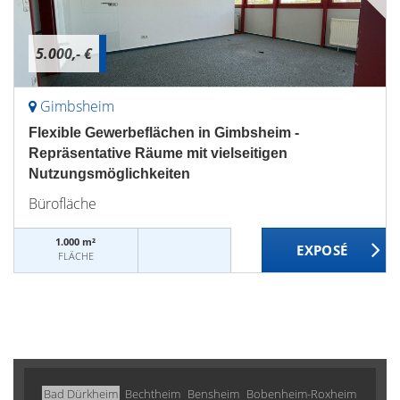
5.000,- €
Gimbsheim
Flexible Gewerbeflächen in Gimbsheim -
Repräsentative Räume mit vielseitigen
Nutzungsmöglichkeiten
Bürofläche
1.000 m²
FLÄCHE
Bad Dürkheim
Bechtheim
Bensheim
Bobenheim-Roxheim