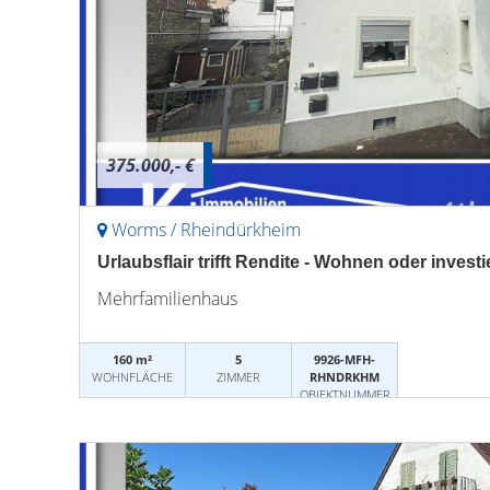
375.000,- €
Worms / Rheindürkheim
Urlaubsflair trifft Rendite - Wohnen oder inves
Mehrfamilienhaus
160 m²
5
9926-MFH-
WOHNFLÄCHE
ZIMMER
RHNDRKHM
OBJEKTNUMMER