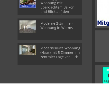
Wohnung mit
überdachtem Balkon
und Blick auf den
Seebach - ruhige Lage
im Zweiparteienhaus
Moderne 2-Zimmer-
Wohnung in Worms
Modernisierte Wohnung
(Haus) mit 5 Zimmern in
zentraler Lage von Eich
© Immobilien Kiesewetter GmbH