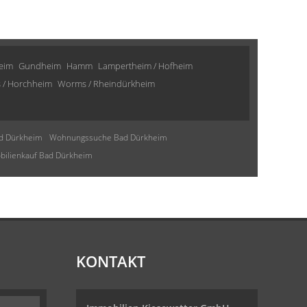
eim
Gundheim
Hamm
Lampertheim / Hofheim
 / Horchheim
Worms / Rheindürkheim
d Dürkheim
Wohnungssuche Bad Dürkheim
ilienkauf Bad Dürkheim
KONTAKT