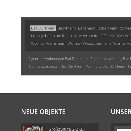
Bad Dürkheim
Bechtheim
Bensheim
Bobenheim-Roxhe
Ludwigshafen am Rhein
Monzernheim
Offstein
Westhof
Worms / Weinsheim
Worms / Wiesoppenheim
Worms-Ho
Eigentumswohnungen Bad Dürkheim
Eigentumswohnung Bad 
Wohnungsanzeigen Bad Dürkheim
Wohnung Bad Dürkheim
k
NEUE OBJEKTE
UNSER
Großzügige 2-ZKB-