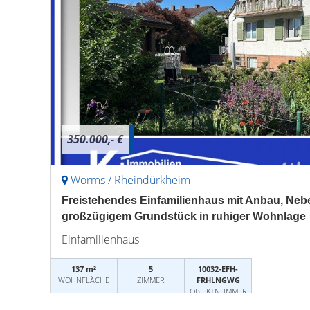
350.000,- €
Worms / Rheindürkheim
Freistehendes Einfamilienhaus mit Anbau, Ne
großzügigem Grundstück in ruhiger Wohnlage
Einfamilienhaus
137 m²
5
10032-EFH-
WOHNFLÄCHE
ZIMMER
FRHLNGWG
OBJEKTNUMMER