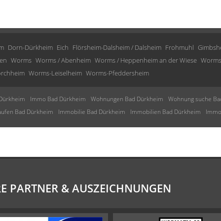
im
Dorn-Dürkheim
Eich
Flörsheim-Dalsheim / Dalsheim
Frohmuhl
Gimbsh
en
Worms
Worms / Abenheim
Worms / Heppenheim an der Wiese
Worms
rchheim
Worms-Leiselheim
Worms-Pfeddersheim
Dürkheim
Immo Bad Dürkheim
Wohnungen Bad Dürkheim
Wohnung suche Ba
aufen Bad Dürkheim
Immobilie Bad Dürkheim
Immobilien Bad Dürkheim
Immob
E PARTNER & AUSZEICHNUNGEN