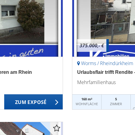
375.000,- €
Worms / Rheindürkheim
tieren am Rhein
Urlaubsflair trifft Rendi
Mehrfamilienhaus
160 m²
5
ZUM EXPOSÉ
WOHNFLÄCHE
ZIMMER
O