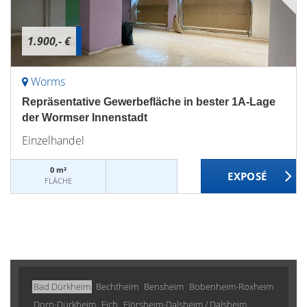
1.900,- €
Worms
Repräsentative Gewerbefläche in bester 1A-Lage
der Wormser Innenstadt
Einzelhandel
0 m²
FLÄCHE
Bad Dürkheim
Bechtheim
Bensheim
Bobenheim-Roxheim
Dorn-Dürkheim
Eich
Flörsheim-Dalsheim / Dalsheim