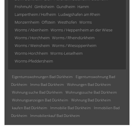
Frohmuhl
Gimbsheim
Gundheim
Hamm
Lampertheim / Hofheim
Ludwigshafen am Rhein
Monzernheim
Offstein
Westhofen
Worms
Worms / Abenheim
Worms / Heppenheim an der Wiese
Worms / Horchheim
Worms / Rheindürkheim
Worms / Weinsheim
Worms / Wiesoppenheim
Worms-Horchheim
Worms-Leiselheim
Worms-Pfeddersheim
Eigentumswohnungen Bad Dürkheim
Eigentumswohnung Bad
Dürkheim
Immo Bad Dürkheim
Wohnungen Bad Dürkheim
Wohnung suche Bad Dürkheim
Wohnungssuche Bad Dürkheim
Wohnungsanzeigen Bad Dürkheim
Wohnung Bad Dürkheim
kaufen Bad Dürkheim
Immobilie Bad Dürkheim
Immobilien Bad
Dürkheim
Immobilienkauf Bad Dürkheim