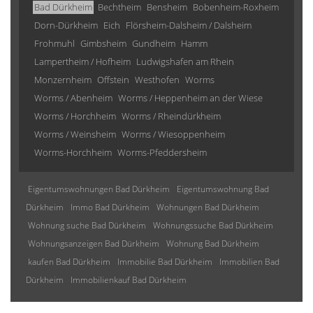
Bad Dürkheim
Bechtheim
Bensheim
Bobenheim-Roxheim
Dorn-Dürkheim
Eich
Flörsheim-Dalsheim / Dalsheim
Frohmuhl
Gimbsheim
Gundheim
Hamm
Lampertheim / Hofheim
Ludwigshafen am Rhein
Monzernheim
Offstein
Westhofen
Worms
Worms / Abenheim
Worms / Heppenheim an der Wiese
Worms / Horchheim
Worms / Rheindürkheim
Worms / Weinsheim
Worms / Wiesoppenheim
Worms-Horchheim
Worms-Pfeddersheim
Eigentumswohnungen Bad Dürkheim
Eigentumswohnung Bad
Dürkheim
Immo Bad Dürkheim
Wohnungen Bad Dürkheim
Wohnung suche Bad Dürkheim
Wohnungssuche Bad Dürkheim
Wohnungsanzeigen Bad Dürkheim
Wohnung Bad Dürkheim
kaufen Bad Dürkheim
Immobilie Bad Dürkheim
Immobilien Bad
Dürkheim
Immobilienkauf Bad Dürkheim