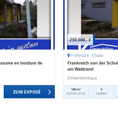
250.000,- €
Frohmuhl - Elsass
massive en bordure de
Frankreich von der Schok
am Waldrand
Einfamilienhaus
120 m²
4
ZUM EXPOSÉ
WOHNFLÄCHE
ZIMMER
O