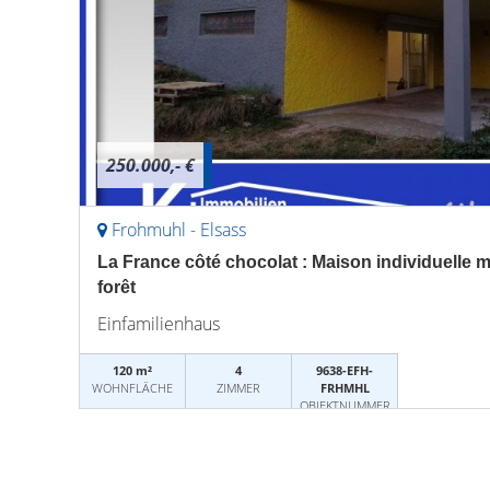
250.000,- €
Frohmuhl - Elsass
La France côté chocolat : Maison individuelle 
forêt
Einfamilienhaus
120 m²
4
9638-EFH-
WOHNFLÄCHE
ZIMMER
FRHMHL
OBJEKTNUMMER