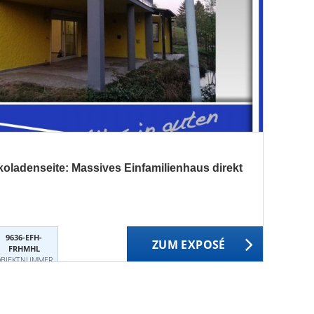
oladenseite: Massives Einfamilienhaus direkt
9636-EFH-
ZUM EXPOSÉ
FRHMHL
BJEKTNUMMER