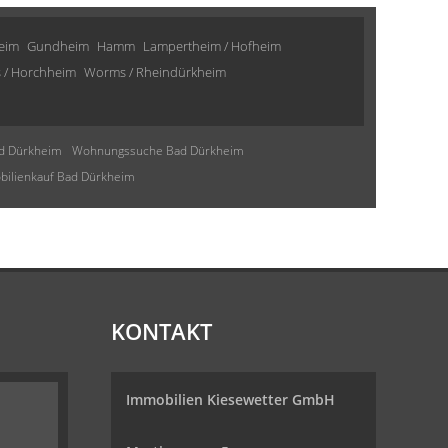
eim
Gundheim
Hamm
Lampertheim / Hofheim
 / Horchheim
Worms / Rheindürkheim
d Dürkheim
Wohnungssuche Bad Dürkheim
ilienkauf Bad Dürkheim
KONTAKT
Immobilien Kiesewetter GmbH