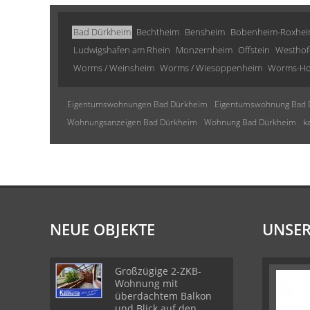
Bad Dürkheim
Bechtheim
Bensheim
Bobenheim-Roxhe
Ludwigshafen am Rhein
Monzernheim
Offstein
Westhof
Worms / Weinsheim
Worms / Wiesoppenheim
Worms-Ho
Eigentumswohnungen Bad Dürkheim
Eigentumswohnung Bad 
Wohnungsanzeigen Bad Dürkheim
Wohnung Bad Dürkheim
k
NEUE OBJEKTE
UNSER
Großzügige 2-ZKB-
Wohnung mit
überdachtem Balkon
und Blick auf den