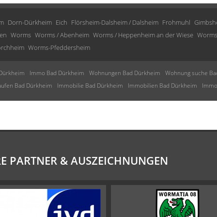
im
Dorn-Dürkheim
Eich
Flörsheim-Dalsheim / Dalsheim
Frohmuhl
Gimbsh
en
Worms
Worms / Abenheim
Worms / Heppenheim an der Wiese
Worms
rchheim
Worms-Pfeddersheim
Dürkheim
Immo Bad Dürkheim
Wohnungen Bad Dürkheim
Wohnung suche Ba
aufen Bad Dürkheim
Immobilie Bad Dürkheim
Immobilien Bad Dürkheim
Immob
E PARTNER & AUSZEICHNUNGEN