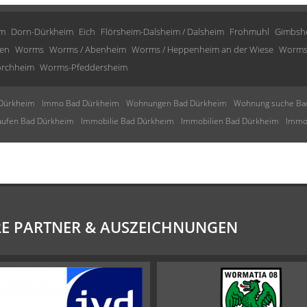
im
Dorn-Dürkheim
Eich
Flörsheim-Dalsheim / Dalsheim
Frohmuhl
Gimbsh
en
Worms
Worms / Abenheim
Worms / Heppenheim an der Wiese
Worms
rchheim
Worms-Pfeddersheim
Dürkheim
Immo Bad Dürkheim
Wohnungen Bad Dürkheim
Wohnung suche Ba
aufen Bad Dürkheim
Immobilie Bad Dürkheim
Immobilien Bad Dürkheim
Immob
E PARTNER & AUSZEICHNUNGEN