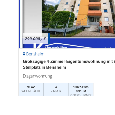
299.000,- €
Bensheim
Großzügige 4-Zimmer-Eigentumswohnung mit W
Stellplatz in Bensheim
Etagenwohnung
90 m²
4
10027-ETW-
WOHNFLÄCHE
ZIMMER
BNSHM
OBJEKTNUMMER