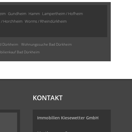
eim
Gundheim
Hamm
Lampertheim / Hofheim
 / Horchheim
Worms / Rheindürkheim
d Dürkheim
Wohnungssuche Bad Dürkheim
ilienkauf Bad Dürkheim
KONTAKT
Immobilien Kiesewetter GmbH