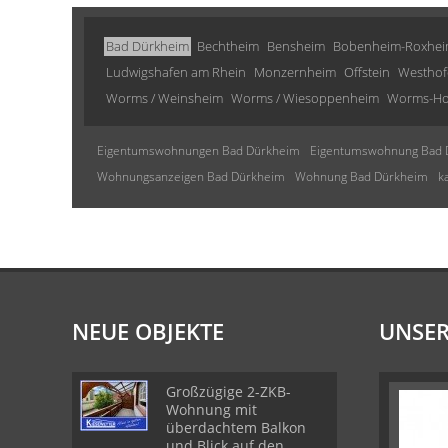
Bad Dürkheim
Bechtheim
Bensheim
Bobenheim-Roxhe
Ludwigshafen am Rhein
Monzernheim
Offstein
Westhof
Worms / Weinsheim
Worms / Wiesoppenheim
Worms-Ho
Eigentumswohnungen Bad Dürkheim
Eigentumswohnung Bad 
Wohnungsanzeigen Bad Dürkheim
Wohnung Bad Dürkheim
k
NEUE OBJEKTE
UNSER
Großzügige 2-ZKB-
Wohnung mit
überdachtem Balkon
und Blick auf den