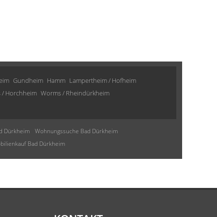
eim
Gundheim
Hamm
Lampertheim / Hofheim
 / Horchheim
Worms / Rheindürkheim
d Dürkheim
Wohnungssuche Bad Dürkheim
ilienkauf Bad Dürkheim