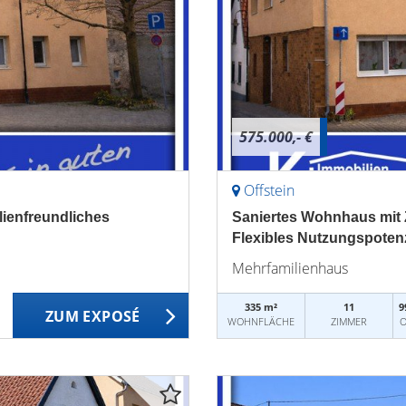
575.000,- €
Offstein
lienfreundliches
Saniertes Wohnhaus mit 
Flexibles Nutzungspotenz
Mehrfamilienhaus
335 m²
11
9
ZUM EXPOSÉ
WOHNFLÄCHE
ZIMMER
O