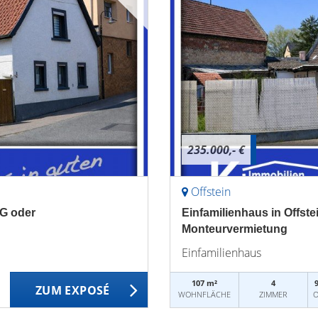
235.000,- €
Offstein
WG oder
Einfamilienhaus in Offstei
Monteurvermietung
Einfamilienhaus
107 m²
4
ZUM EXPOSÉ
WOHNFLÄCHE
ZIMMER
O