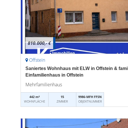
810.000,- €
Offstein
Saniertes Wohnhaus mit ELW in Offstein & fami
Einfamilienhaus in Offstein
Mehrfamilienhaus
442 m²
15
9986-MFH FFSN
WOHNFLÄCHE
ZIMMER
OBJEKTNUMMER