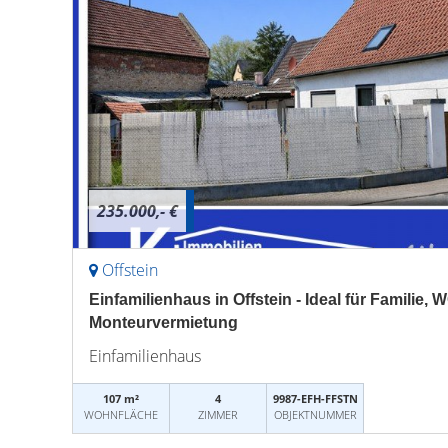
235.000,- €
Offstein
Einfamilienhaus in Offstein - Ideal für Familie, 
Monteurvermietung
Einfamilienhaus
107 m²
4
9987-EFH-FFSTN
WOHNFLÄCHE
ZIMMER
OBJEKTNUMMER