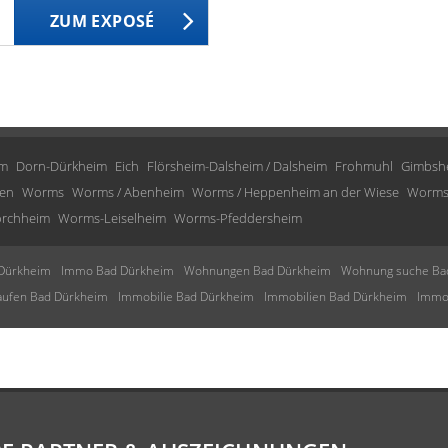
ZUM EXPOSÉ
im
Dorn-Dürkheim
Eich
Flörsheim-Dalsheim / Dalsheim
Frohmuhl
Gimbsh
en
Worms
Worms / Abenheim
Worms / Heppenheim an der Wiese
Worms
rchheim
Worms-Leiselheim
Worms-Pfeddersheim
Dürkheim
Immo Bad Dürkheim
Wohnungen Bad Dürkheim
Wohnung suche Ba
aufen Bad Dürkheim
Immobilie Bad Dürkheim
Immobilien Bad Dürkheim
Immob