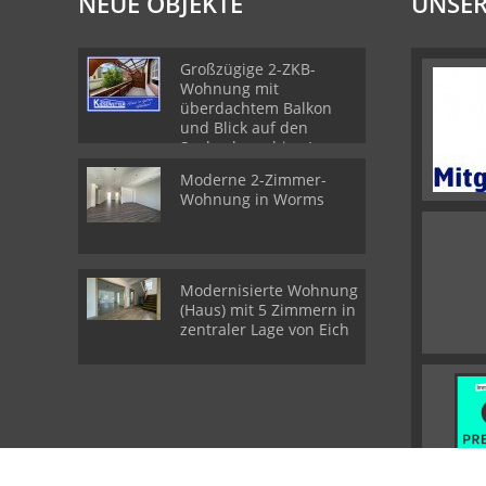
NEUE OBJEKTE
UNSER
Großzügige 2-ZKB-
Wohnung mit
überdachtem Balkon
und Blick auf den
Seebach - ruhige Lage
im Zweiparteienhaus
Moderne 2-Zimmer-
Wohnung in Worms
Modernisierte Wohnung
(Haus) mit 5 Zimmern in
zentraler Lage von Eich