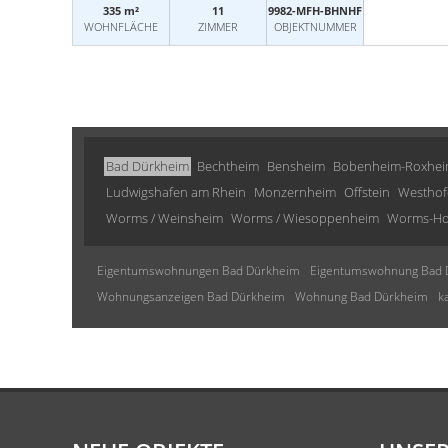
335 m²
11
9982-MFH-BHNHF
WOHNFLÄCHE
ZIMMER
OBJEKTNUMMER
Bad Dürkheim
Bechtheim
Bensheim
Bobenheim-Roxhe
Ludwigshafen am Rhein
Monzernheim
Offstein
Westhof
Worms / Weinsheim
Worms / Wiesoppenheim
Worms-Ho
Eigentumswohnungen Bad Dürkheim
Eigentumswohnung Bad 
Wohnungsanzeigen Bad Dürkheim
Wohnung Bad Dürkheim
k