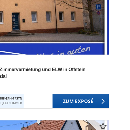
Zimmervermietung und ELW in Offstein -
ial
988-EFH-FFSTN
ZUM EXPOSÉ
BJEKTNUMMER