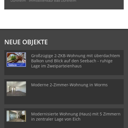
Dürkheim
Immobilienkauf Bad Dürkheim
NEUE OBJEKTE
Großzügige 2-ZKB-Wohnung mit überdachtem
Balkon und Blick auf den Seebach - ruhige
Lage im Zweiparteienhaus
Moderne 2-Zimmer-Wohnung in Worms
Modernisierte Wohnung (Haus) mit 5 Zimmern
in zentraler Lage von Eich