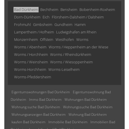
Bad Dürkheim
Bechtheim
Bensheim
Bobenheim-Roxheim
Dorn-Dürkheim
Eich
Flörsheim-Dalsheim / Dalsheim
Frohmuhl
Gimbsheim
Gundheim
Hamm
Lampertheim / Hofheim
Ludwigshafen am Rhein
Monzernheim
Offstein
Westhofen
Worms
Worms / Abenheim
Worms / Heppenheim an der Wiese
Worms / Horchheim
Worms / Rheindürkheim
Worms / Weinsheim
Worms / Wiesoppenheim
Worms-Horchheim
Worms-Leiselheim
Worms-Pfeddersheim
Eigentumswohnungen Bad Dürkheim
Eigentumswohnung Bad
Dürkheim
Immo Bad Dürkheim
Wohnungen Bad Dürkheim
Wohnung suche Bad Dürkheim
Wohnungssuche Bad Dürkheim
Wohnungsanzeigen Bad Dürkheim
Wohnung Bad Dürkheim
kaufen Bad Dürkheim
Immobilie Bad Dürkheim
Immobilien Bad