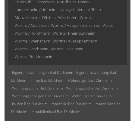
Frohmuhl
Gimbsheim
Gundheim
Hamm
Lampertheim / Hofheim
Ludwigshafen am Rhein
Monzernheim
Offstein
Westhofen
Worms
Worms / Abenheim
Worms / Heppenheim an der Wiese
Worms / Horchheim
Worms / Rheindürkheim
Worms / Weinsheim
Worms / Wiesoppenheim
Worms-Horchheim
Worms-Leiselheim
Worms-Pfeddersheim
Eigentumswohnungen Bad Dürkheim
Eigentumswohnung Bad
Dürkheim
Immo Bad Dürkheim
Wohnungen Bad Dürkheim
Wohnung suche Bad Dürkheim
Wohnungssuche Bad Dürkheim
Wohnungsanzeigen Bad Dürkheim
Wohnung Bad Dürkheim
kaufen Bad Dürkheim
Immobilie Bad Dürkheim
Immobilien Bad
Dürkheim
Immobilienkauf Bad Dürkheim