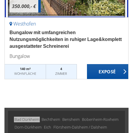
350.000,- €
Westhofen
Bungalow mit umfangreichen
Nutzungsmöglichkeiten in ruhiger Lage&komplett
ausgestatteter Schreinerei
Bungalow
140 m²
4
WOHNFLÄCHE
ZIMMER
Bad Dürkheim
Bechtheim
Bensheim
Bobenheim-Roxheim
Dorn-Dürkheim
Eich
Flörsheim-Dalsheim / Dalsheim