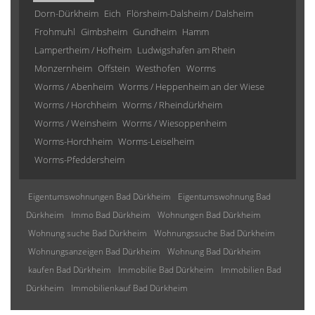
Dorn-Dürkheim
Eich
Flörsheim-Dalsheim / Dalsheim
Frohmuhl
Gimbsheim
Gundheim
Hamm
Lampertheim / Hofheim
Ludwigshafen am Rhein
Monzernheim
Offstein
Westhofen
Worms
Worms / Abenheim
Worms / Heppenheim an der Wiese
Worms / Horchheim
Worms / Rheindürkheim
Worms / Weinsheim
Worms / Wiesoppenheim
Worms-Horchheim
Worms-Leiselheim
Worms-Pfeddersheim
Eigentumswohnungen Bad Dürkheim
Eigentumswohnung Bad
Dürkheim
Immo Bad Dürkheim
Wohnungen Bad Dürkheim
Wohnung suche Bad Dürkheim
Wohnungssuche Bad Dürkheim
Wohnungsanzeigen Bad Dürkheim
Wohnung Bad Dürkheim
kaufen Bad Dürkheim
Immobilie Bad Dürkheim
Immobilien Bad
Dürkheim
Immobilienkauf Bad Dürkheim