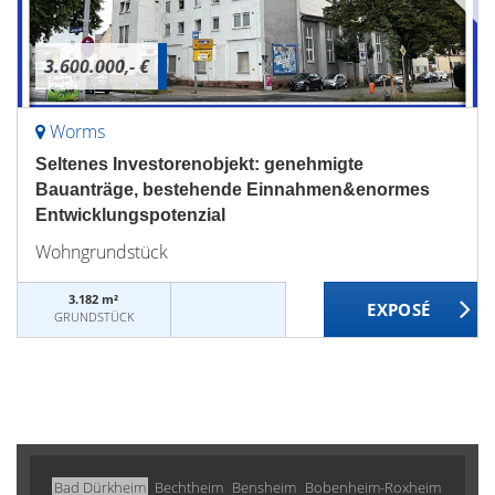
3.600.000,- €
Worms
Seltenes Investorenobjekt: genehmigte
Bauanträge, bestehende Einnahmen&enormes
Entwicklungspotenzial
Wohngrundstück
3.182 m²
GRUNDSTÜCK
Bad Dürkheim
Bechtheim
Bensheim
Bobenheim-Roxheim