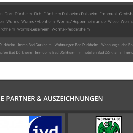
im
Dorn-Dürkheim
Eich
Flörsheim-Dalsheim / Dalsheim
Frohmuhl
Gimbsh
en
Worms
Worms / Abenheim
Worms / Heppenheim an der Wiese
Worms
rchheim
Worms-Leiselheim
Worms-Pfeddersheim
Dürkheim
Immo Bad Dürkheim
Wohnungen Bad Dürkheim
Wohnung suche Ba
aufen Bad Dürkheim
Immobilie Bad Dürkheim
Immobilien Bad Dürkheim
Immob
E PARTNER & AUSZEICHNUNGEN