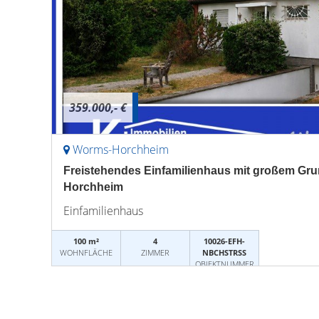
359.000,- €
Worms-Horchheim
Freistehendes Einfamilienhaus mit großem Gr
Horchheim
Einfamilienhaus
100 m²
4
10026-EFH-
WOHNFLÄCHE
ZIMMER
NBCHSTRSS
OBJEKTNUMMER