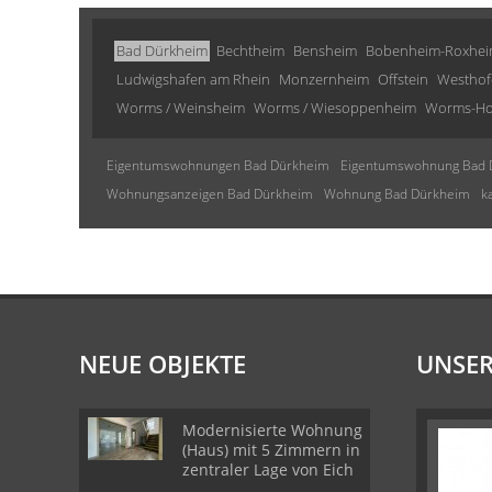
Bad Dürkheim
Bechtheim
Bensheim
Bobenheim-Roxhe
Ludwigshafen am Rhein
Monzernheim
Offstein
Westhof
Worms / Weinsheim
Worms / Wiesoppenheim
Worms-Ho
Eigentumswohnungen Bad Dürkheim
Eigentumswohnung Bad 
Wohnungsanzeigen Bad Dürkheim
Wohnung Bad Dürkheim
k
NEUE OBJEKTE
UNSER
Modernisierte Wohnung
(Haus) mit 5 Zimmern in
zentraler Lage von Eich