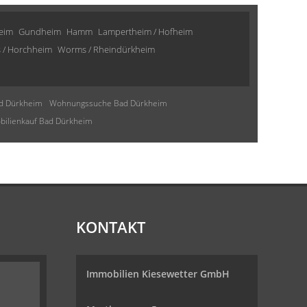
eim
Gundheim
Hamm
Lampertheim / Hofheim
 / Horchheim
Worms / Rheindürkheim
d Dürkheim
Wohnungssuche Bad Dürkheim
ilienkauf Bad Dürkheim
KONTAKT
Immobilien Kiesewetter GmbH