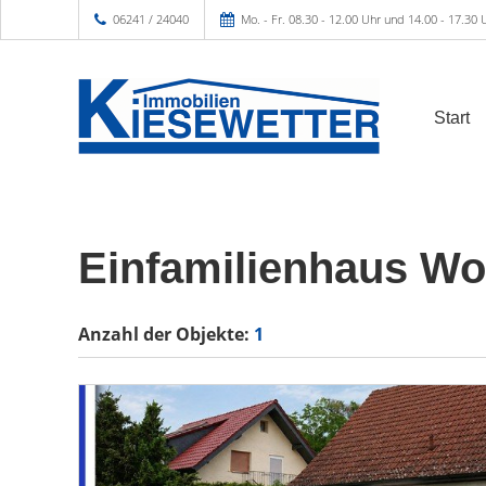
06241 / 24040
Mo. - Fr. 08.30 - 12.00 Uhr und 14.00 - 17.30 
Start
Einfamilienhaus W
Anzahl der
Objekte:
1