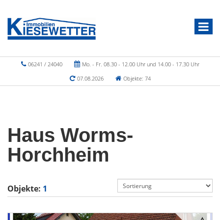
06241 / 24040
Mo. - Fr. 08.30 - 12.00 Uhr und 14.00 - 17.30 Uhr
07.08.2026
Objekte: 74
Haus Worms-
Horchheim
Objekte:
1