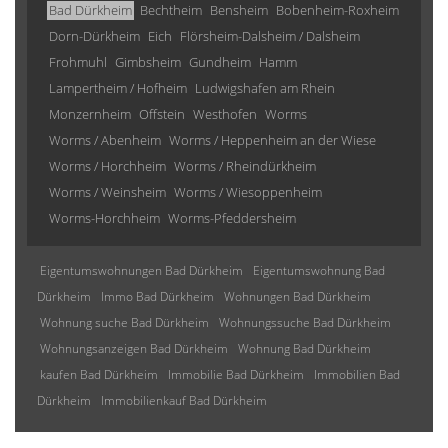
Bad Dürkheim
Bechtheim
Bensheim
Bobenheim-Roxheim
Dorn-Dürkheim
Eich
Flörsheim-Dalsheim / Dalsheim
Frohmuhl
Gimbsheim
Gundheim
Hamm
Lampertheim / Hofheim
Ludwigshafen am Rhein
Monzernheim
Offstein
Westhofen
Worms
Worms / Abenheim
Worms / Heppenheim an der Wiese
Worms / Horchheim
Worms / Rheindürkheim
Worms / Weinsheim
Worms / Wiesoppenheim
Worms-Horchheim
Worms-Pfeddersheim
Eigentumswohnungen Bad Dürkheim
Eigentumswohnung Bad
Dürkheim
Immo Bad Dürkheim
Wohnungen Bad Dürkheim
Wohnung suche Bad Dürkheim
Wohnungssuche Bad Dürkheim
Wohnungsanzeigen Bad Dürkheim
Wohnung Bad Dürkheim
kaufen Bad Dürkheim
Immobilie Bad Dürkheim
Immobilien Bad
Dürkheim
Immobilienkauf Bad Dürkheim