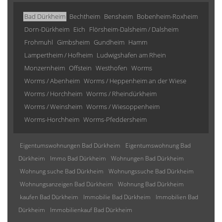
Bad Dürkheim
Bechtheim
Bensheim
Bobenheim-Roxheim
Dorn-Dürkheim
Eich
Flörsheim-Dalsheim / Dalsheim
Frohmuhl
Gimbsheim
Gundheim
Hamm
Lampertheim / Hofheim
Ludwigshafen am Rhein
Monzernheim
Offstein
Westhofen
Worms
Worms / Abenheim
Worms / Heppenheim an der Wiese
Worms / Horchheim
Worms / Rheindürkheim
Worms / Weinsheim
Worms / Wiesoppenheim
Worms-Horchheim
Worms-Pfeddersheim
Eigentumswohnungen Bad Dürkheim
Eigentumswohnung Bad
Dürkheim
Immo Bad Dürkheim
Wohnungen Bad Dürkheim
Wohnung suche Bad Dürkheim
Wohnungssuche Bad Dürkheim
Wohnungsanzeigen Bad Dürkheim
Wohnung Bad Dürkheim
kaufen Bad Dürkheim
Immobilie Bad Dürkheim
Immobilien Bad
Dürkheim
Immobilienkauf Bad Dürkheim